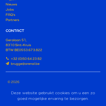
Nieuws
Jobs
FAQ's
Partners
CONTACT
Geralaan 51,
8310 Sint-Kruis
BTW BE0553.673.822
+32 (0)50 64 23 82
brugge@arenal.be
© 2026
PRIVACY POLICY
Deze website gebruikt cookies om u een zo
TERMS & CONDITIONS
goed mogelijke ervaring te bezorgen.
CONQUERED BY HANNIBAL