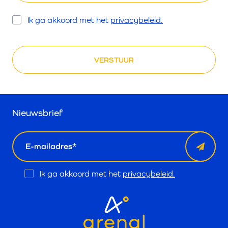
Opt
Ik ga akkoord met het
privacybeleid.
In
Nieuwsbrief
email
Opt
Ik ga akkoord met het
privacybeleid.
In