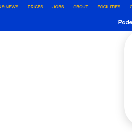
aire
 & NEWS
PRICES
JOBS
ABOUT
FACILITIES
PADE
Ho
Pade
ie
LESSE
B
e