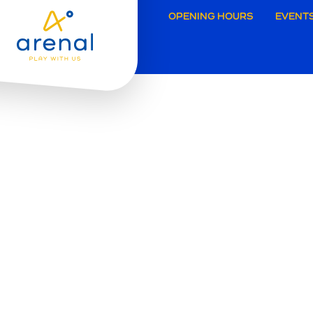
Secund
OPENING HOURS
EVENTS
navigat
Brugg