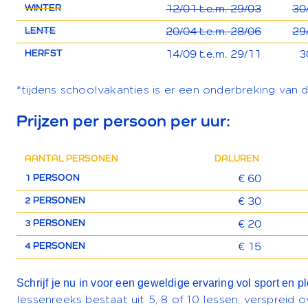
WINTER
12/01 t.e.m. 29/03
30
LENTE
20/04 t.e.m. 28/06
29
HERFST
14/09 t.e.m. 29/11
3
*tijdens schoolvakanties is er een onderbreking van 
Prijzen per persoon per uur:
AANTAL PERSONEN
DALUREN
1 PERSOON
€ 60
2 PERSONEN
€ 30
3 PERSONEN
€ 20
4 PERSONEN
€ 15
Schrijf je nu in voor een geweldige ervaring vol sport en pl
lessenreeks bestaat uit 5, 8 of 10 lessen, verspreid 