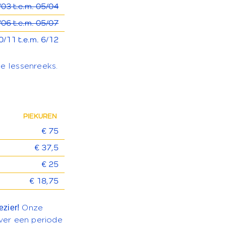
/03 t.e.m. 05/04
/06 t.e.m. 05/07
0/11 t.e.m. 6/12
de lessenreeks.
PIEKUREN
€ 75
€ 37,5
€ 25
€ 18,75
ezier!
Onze
over een periode