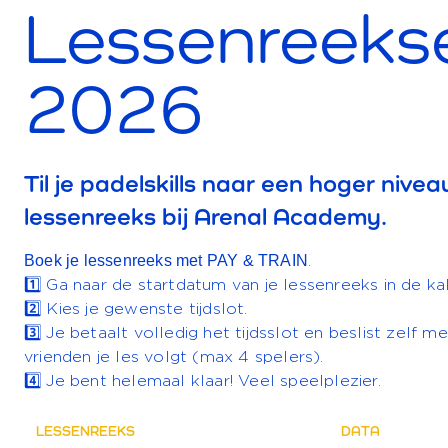
Lessenreeks
2026
Til je padelskills naar een hoger nive
lessenreeks bij Arenal Academy.
Boek je lessenreeks met PAY & TRAIN
.
1️⃣
Ga naar de startdatum van je lessenreeks in de
2️⃣
Kies je gewenste tijdslot.
3️⃣
Je betaalt volledig het tijdsslot en beslist zelf m
vrienden je les volgt (max 4 spelers).
4️⃣
Je bent helemaal klaar! Veel speelplezier.
LESSENREEKS
DATA