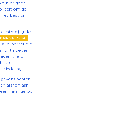
 zijn er geen
biliteit om de
 het best bij
dichtstbijzijnde
NNISMAKINGSDAG
’.
alle individuele
aar ontmoet je
academy je om
ij te
e indeling.
egevens achter
men alsnog aan
een garantie op