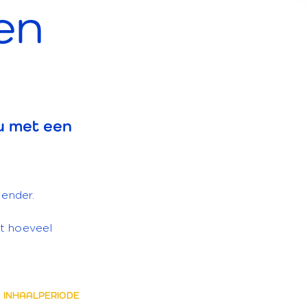
en
au met een
 kalender.
et hoeveel
INHAALPERIODE