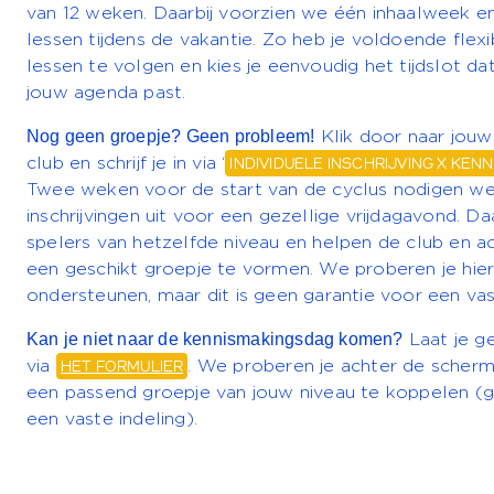
van 12 weken. Daarbij voorzien we één inhaalweek en
lessen tijdens de vakantie. Zo heb je voldoende flexi
lessen te volgen en kies je eenvoudig het tijdslot dat
jouw agenda past.
Nog geen groepje? Geen probleem!
Klik door naar jouw 
club en schrijf je in via ‘
INDIVIDUELE INSCHRIJVING X KE
Twee weken voor de start van de cyclus nodigen we 
inschrijvingen uit voor een gezellige vrijdagavond. D
spelers van hetzelfde niveau en helpen de club en 
een geschikt groepje te vormen. We proberen je hierb
ondersteunen, maar dit is geen garantie voor een vast
Kan je niet naar de kennismakingsdag komen?
Laat je g
via
HET FORMULIER
. We proberen je achter de scher
een passend groepje van jouw niveau te koppelen (g
een vaste indeling).