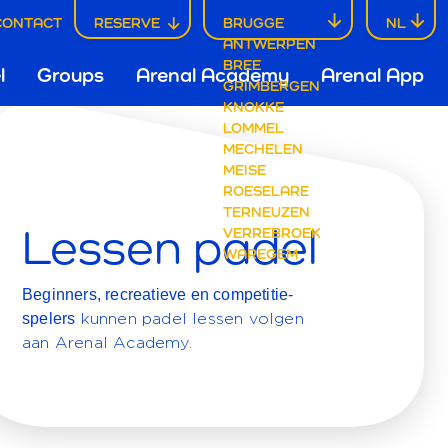
CONTACT
RESERVE
BRUGGE
NL
L
ANTWERPEN
ofdnavigatie
BREE
l
Groups
Arenal Academy
Arenal App
GRIMBERGEN
KNOKKE
N
LOMMEL
rugge
MECHELEN
MEISE
ROESELARE
TERNEUZEN
Lessen padel
VERREBROEK
WAREGEM
Beginners, recreatieve en competitie-
spelers
kunnen padel lessen volgen
aan Arenal Academy.