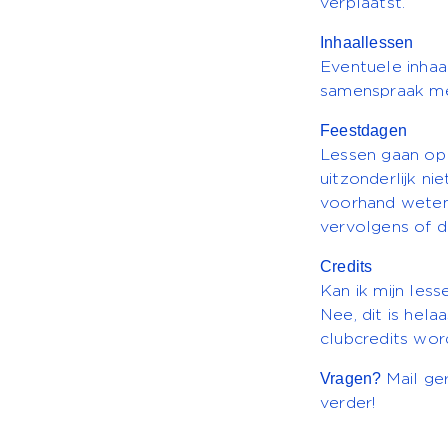
verplaatst.
Inhaallessen
Eventuele inhaa
samenspraak met
Feestdagen
Lessen gaan op
uitzonderlijk ni
voorhand weten (
vervolgens of d
Credits
Kan ik mijn les
Nee, dit is hel
clubcredits wor
Vragen?
Mail ge
Ne
verder!