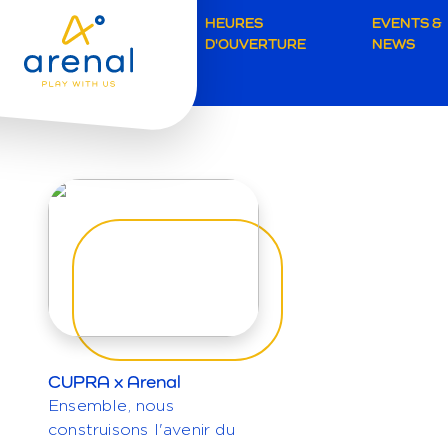
Secunda
HEURES
EVENTS &
APERÇ
D'OUVERTURE
NEWS
navigati
Brugge
CUPRA x Arenal
Ensemble, nous
construisons l'avenir du