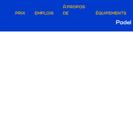
ire
À PROPOS
U DES ACTU
PRIX
EMPLOIS
DE
ÉQUIPEMENTS
Ho
Padel
e
Br