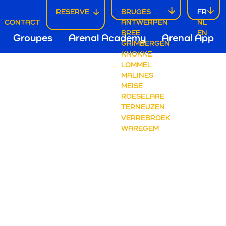
RESERVE
BRUGES
FR
ALITÉS
CONTACT
ANTWERPEN
NL
ofdnavigatie
BREE
EN
Groupes
Arenal Academy
Arenal App
GRIMBERGEN
KNOKKE
LOMMEL
ugge
MALINES
MEISE
ROESELARE
TERNEUZEN
VERREBROEK
WAREGEM