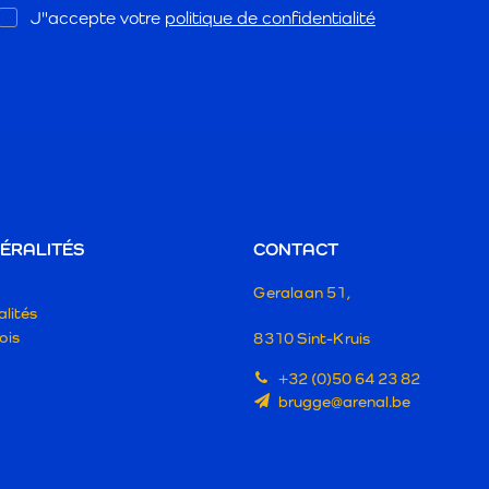
Opt
J"accepte votre
politique de confidentialité
In
ÉRALITÉS
CONTACT
Geralaan 51,
lités
ois
8310 Sint-Kruis
+32 (0)50 64 23 82
brugge@arenal.be