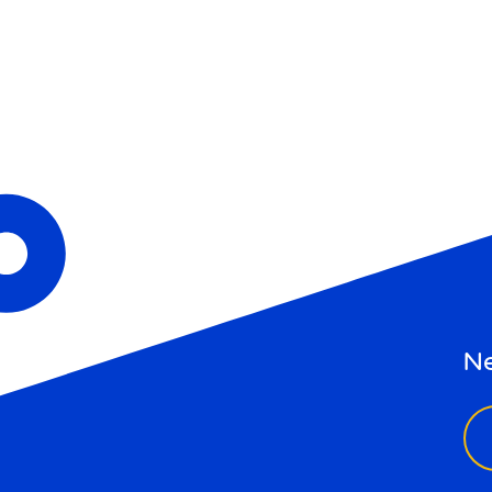
Ne
ema