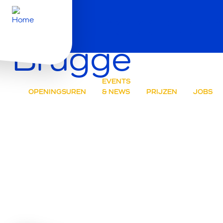
Secundaire n
Brugge
W
EVENTS
OPENINGSUREN
& NEWS
PRIJZEN
JOBS
A