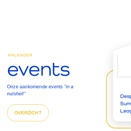
KALENDER
events
Onze aankomende events
"in a
nutshell"
Des
Sum
Lea
OVERZICHT