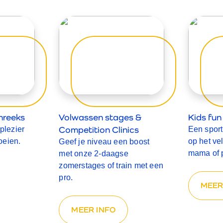
nreeks
Volwassen stages &
Kids fun
Competition Clinics
plezier
Een spor
oeien.
op het ve
Geef je niveau een boost
mama of 
met onze 2-daagse
zomerstages of train met een
pro.
MEER
MEER INFO