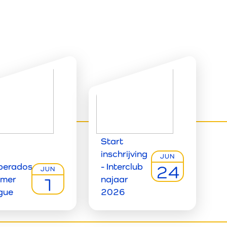
Start
inschrijving
JUN
perados
- Interclub
24
JUN
mer
najaar
1
gue
2026