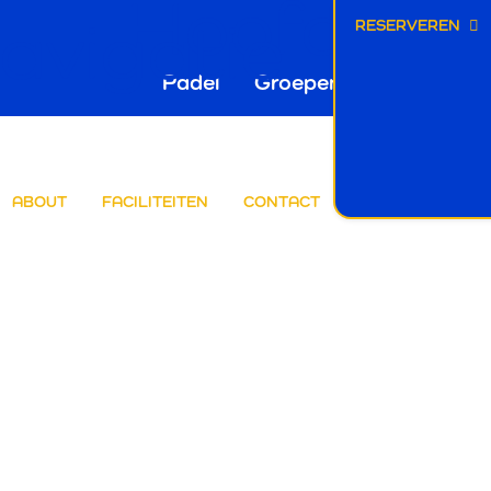
Hoofdnavi
avigatie
RESERVEREN
Padel
Groepen
Arenal Ac
ELKOM BIJ
ABOUT
FACILITEITEN
CONTACT
RENAL!