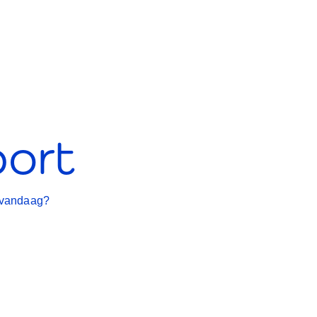
port
n vandaag?