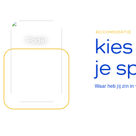
ACCOMODATIE
kies
Padel
je s
Waar heb jij zin i