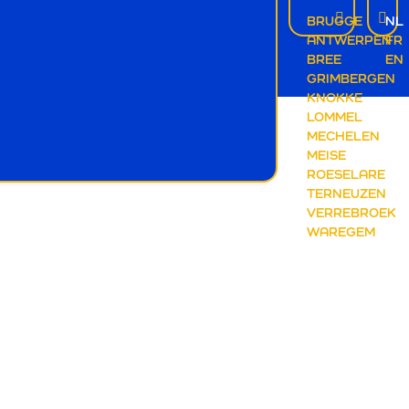
gatie Brugge
BRUGGE
NL
ANTWERPEN
FR
BREE
EN
ademy
Arenal App
GRIMBERGEN
KNOKKE
LOMMEL
MECHELEN
MEISE
ROESELARE
TERNEUZEN
VERREBROEK
WAREGEM