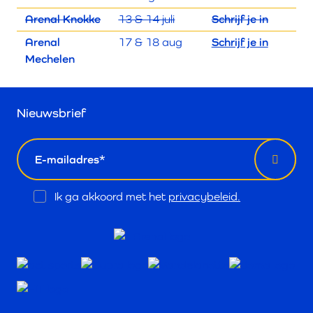
Arenal Knokke
13 & 14 juli
Schrijf je in
Arenal
17 & 18 aug
Schrijf je in
Mechelen
Nieuwsbrief
email
Opt
Ik ga akkoord met het
privacybeleid.
In