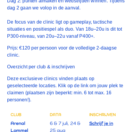
Dag 2:
punten afmaken en wedstrijden winnen. Tijdens
dag 2 gaan we volop in de aanval.
De focus van de clinic ligt op gameplay, tactische
situaties en positiespel als duo. Van 18u–20u is dit tot
P300-niveau, van 20u–22u vanaf P400+.
Prijs:
€120 per persoon voor de volledige 2-daagse
clinic.
Overzicht per club & inschrijven
Deze exclusieve clinics vinden plaats op
geselecteerde locaties. Klik op de link om jouw plek te
claimen (plaatsen zijn beperkt: min. 6 tot max. 16
personen!).
CLUB
DATA
INSCHRIJVEN
Arenal
6 & 7 juli, 24 &
Schrijf je in
Lommel
25 aug