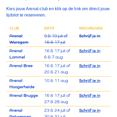
Kies jouw Arenal-club en klik op de link om direct jouw
tijdslot te reserveren.
CLUB
DATA
INSCHRIJVEN
Arenal
9 & 10 juli of
Schrijf je in
Waregem
16 & 17 juli
Arenal
16 & 17 juli of
Schrijf je in
Lommel
6 & 7 aug
Arenal Bree
16 & 17 juli of
Schrijf je in
20 & 21 aug
Arenal
10 & 11 aug
Schrijf je in
Hoogerheide
Arenal Brugge
16 & 17 juli of
Schrijf je in
27 & 28 aug
Arenal
23 & 24 juli of
Schrijf je in
Antwerpen
30 & 31 juli