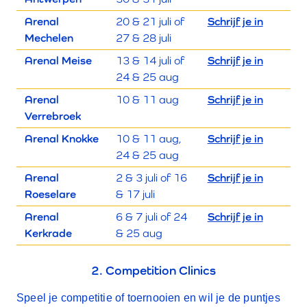
Arenal
20 & 21 juli of
Schrijf je in
Mechelen
27 & 28 juli
Arenal Meise
13 & 14 juli of
Schrijf je in
24 & 25 aug
Arenal
10 & 11 aug
Schrijf je in
Verrebroek
Arenal Knokke
10 & 11 aug,
Schrijf je in
24 & 25 aug
Arenal
2 & 3 juli of 16
Schrijf je in
Roeselare
& 17 juli
Arenal
6 & 7 juli of 24
Schrijf je in
Kerkrade
& 25 aug
2. Competition Clinics
Speel je competitie of toernooien en wil je de puntjes